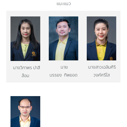
แนะแนว
นาย
นางสาวเฉลิมศิริ
นางวิภาพร ปาสี
บรรยง ทิพยอด
วงศ์ศรีใส
ล้อม