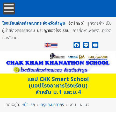
โรงเรียนจักรคำคณาทร
จังหวัดลำพูน
อัตลักษณ์ :
ลูกจักรคำฯ เป็น
ผู้นำสร้างสรรค์สังคม
ปรัชญาของโรงเรียน :
การศึกษาเพื่อพัฒนาชีวิต
และสังคม
Facebook
Line
YouTube
แอป CKK Smart School
(แอปโรงอาหารโรงเรียน)
สำหรับ ม.1 และม.4
คุณอยู่ที่:
หน้าแรก
ครูและบุคลากร
งานแนะแนว