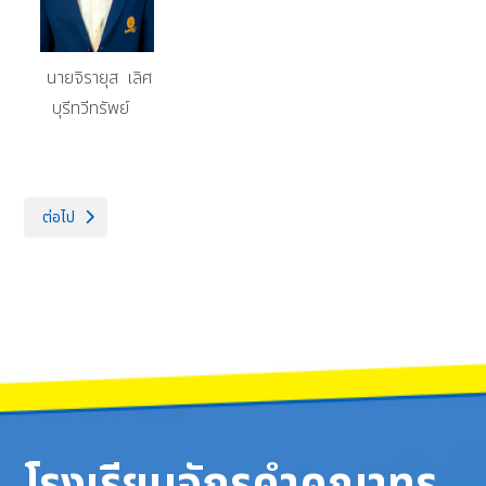
นายจิรายุส เลิศ
บุรีทวีทรัพย์
เนื้อหาถัดไป: กลุ่มสาระการเรียนรู้ภาษาต่างประเทศ
ต่อไป
โรงเรียนจักรคำคณาทร