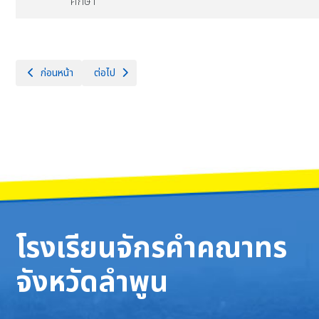
ศึกษา
เนื้อหาก่อนหน้า: แผนกลยุทธ์หรือแผนพัฒนาคุณภาพการศึกษาของสถานศึกษ
เนื้อหาถัดไป: E-Service
ก่อนหน้า
ต่อไป
โรงเรียนจักรคำคณาทร
จังหวัดลำพูน