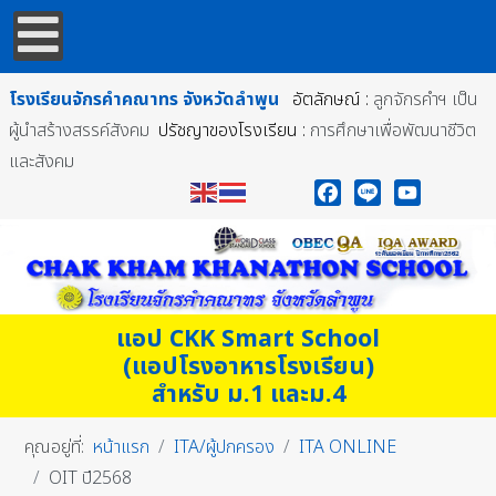
โรงเรียนจักรคำคณาทร
จังหวัดลำพูน
อัตลักษณ์ :
ลูกจักรคำฯ เป็น
ผู้นำสร้างสรรค์สังคม
ปรัชญาของโรงเรียน :
การศึกษาเพื่อพัฒนาชีวิต
และสังคม
Facebook
Line
YouTube
แอป CKK Smart School
(แอปโรงอาหารโรงเรียน)
สำหรับ ม.1 และม.4
คุณอยู่ที่:
หน้าแรก
ITA/ผู้ปกครอง
ITA ONLINE
OIT ปี2568