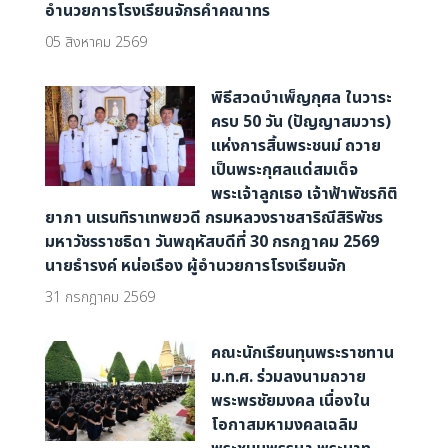
อำนวยการโรงเรียนจักรคำคณาทร
05 สิงหาคม 2569
พิธีสวดบำเพ็ญกุศล ในวาระ
ครบ 50 วัน (ปัญญาสมวาร)
แห่งการสิ้นพระชนม์ ถวาย
เป็นพระกุศลแด่สมเด็จ
พระเจ้าลูกเธอ เจ้าฟ้าพัชรกิติ
ยาภา นเรนทิราเทพยวดี กรมหลวงราชสาริณีสิริพัชร
มหาวัชรราชธิดา วันพฤหัสบดีที่ 30 กรกฎาคม 2569
นายธำรงค์ หน่อเรือง ผู้อำนวยการโรงเรียนจัก
31 กรกฎาคม 2569
คณะนักเรียนทุนพระราชทาน
ม.ท.ศ. ร่วมลงนามถวาย
พระพรชัยมงคล เนื่องใน
โอกาสมหามงคลเฉลิม