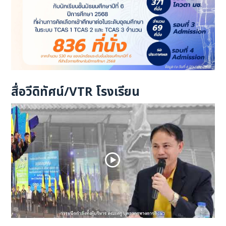
สื่อวีดิทัศน์/VTR โรงเรียน