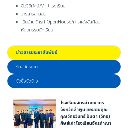
สื่อวีดิทัศน์/VTR โรงเรียน
วารสารลานสน
เปิดบ้านจักรคำOpenHouse/การแข่งขันศิลป
หัตถกรรมนักเรียน
ข่าวสารประชาสัมพันธ์
รับสมัครงาน
จัดซื้อจัดจ้าง
โรงเรียนจักรคำคณาทร
จังหวัดลำพูน ขอขอบคุณ
คุณวิทธวินทร์ ปันตา (วิทธ)
ศิษย์เก่าโรงเรียนจักรคำณา