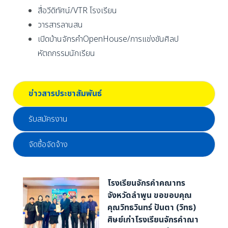
สื่อวีดิทัศน์/VTR โรงเรียน
วารสารลานสน
เปิดบ้านจักรคำOpenHouse/การแข่งขันศิลป
หัตถกรรมนักเรียน
ข่าวสารประชาสัมพันธ์
รับสมัครงาน
จัดซื้อจัดจ้าง
โรงเรียนจักรคำคณาทร
จังหวัดลำพูน ขอขอบคุณ
คุณวิทธวินทร์ ปันตา (วิทธ)
ศิษย์เก่าโรงเรียนจักรคำณา