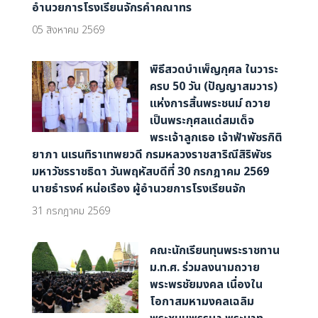
อำนวยการโรงเรียนจักรคำคณาทร
05 สิงหาคม 2569
พิธีสวดบำเพ็ญกุศล ในวาระ
ครบ 50 วัน (ปัญญาสมวาร)
แห่งการสิ้นพระชนม์ ถวาย
เป็นพระกุศลแด่สมเด็จ
พระเจ้าลูกเธอ เจ้าฟ้าพัชรกิติ
ยาภา นเรนทิราเทพยวดี กรมหลวงราชสาริณีสิริพัชร
มหาวัชรราชธิดา วันพฤหัสบดีที่ 30 กรกฎาคม 2569
นายธำรงค์ หน่อเรือง ผู้อำนวยการโรงเรียนจัก
31 กรกฎาคม 2569
คณะนักเรียนทุนพระราชทาน
ม.ท.ศ. ร่วมลงนามถวาย
พระพรชัยมงคล เนื่องใน
โอกาสมหามงคลเฉลิม