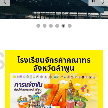
เป็นสถานศึกษาคุณภาพมาตรฐานสากล บนพื้นฐานของความเป็นไทย
โรงเรียนจักรคำคณาทร
จังหวัดลำพูน