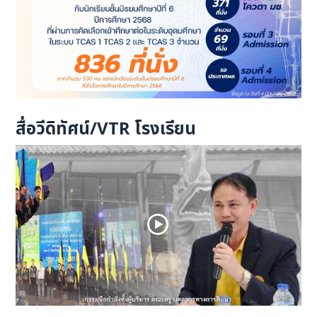
สื่อวีดิทัศน์/VTR โรงเรียน